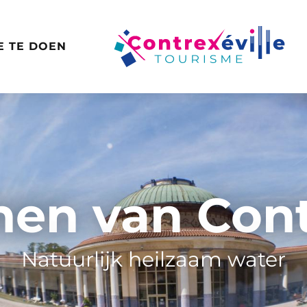
E TE DOEN
en van Cont
Natuurlijk heilzaam water