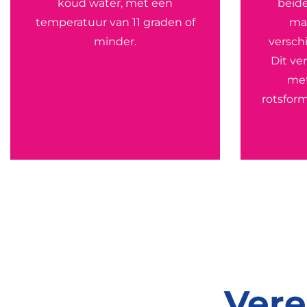
koud water, met een
beide
temperatuur van 11 graden of
ma
minder.
verschi
Dit ve
met
rotsform
Vere