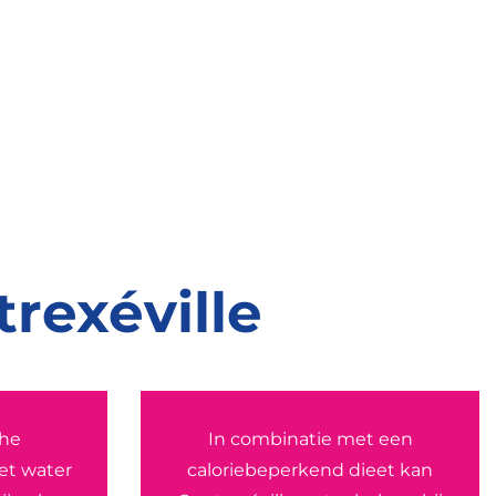
rexéville
che
In combinatie met een
et water
caloriebeperkend dieet kan