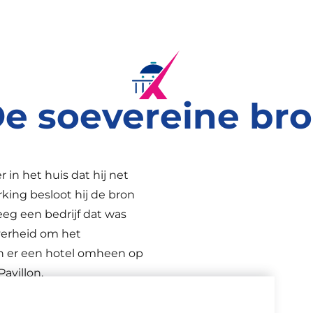
e soevereine br
in het huis dat hij net
ing besloot hij de bron
reeg een bedrijf dat was
verheid om het
ten er een hotel omheen op
avillon.
genaar van de Source