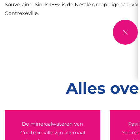
Souveraine. Sinds 1992 is de Nestlé groep eigenaar va
Contrexéville.
Alles ov
De mineraalwateren van
Pavi
Contrexéville zijn allemaal
Source