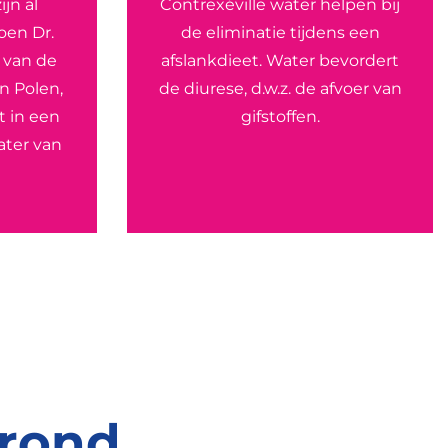
ijn al
Contrexéville water helpen bij
oen Dr.
de eliminatie tijdens een
s van de
afslankdieet. Water bevordert
n Polen,
de diurese, d.w.z. de afvoer van
t in een
gifstoffen.
ater van
grond