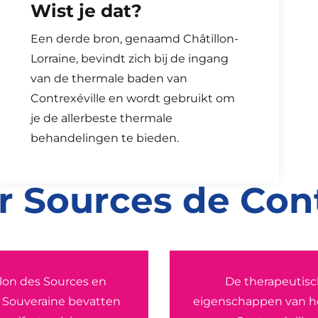
Wist je dat?
n het mineraalwater van
Een derde bron, genaamd Châtillon-
Lorraine, bevindt zich bij de ingang
van de thermale baden van
Contrexéville en wordt gebruikt om
je de allerbeste thermale
behandelingen te bieden.
er Sources de Cont
llon des Sources en
De therapeutis
 Souveraine bevatten
eigenschappen van h