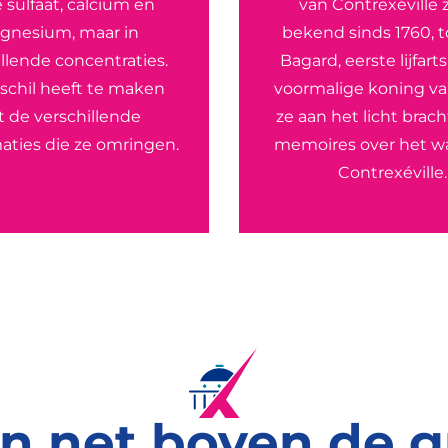
 sulfaat, calcium en
van Contrexéville z
gnesium, maar in
bekend sinds 1760, t
llende concentraties.
Bagard, eerste lijfart
rschil heeft te maken
voormalige koning va
 de verschillende
ze aan het licht brach
aties die ze omringen.
memoires over het w
Contrexéville.
n net boven de 