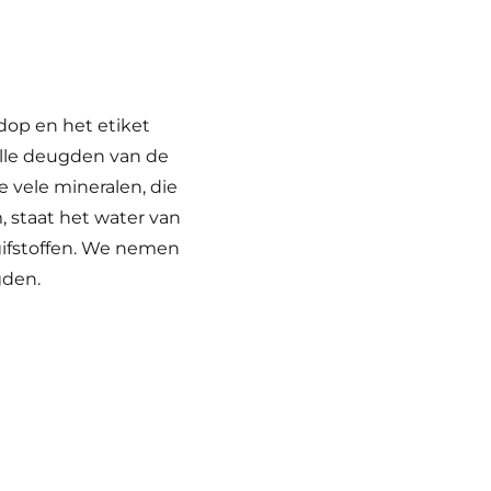
 dop en het etiket
lle deugden van de
 vele mineralen, die
 staat het water van
 gifstoffen. We nemen
gden.