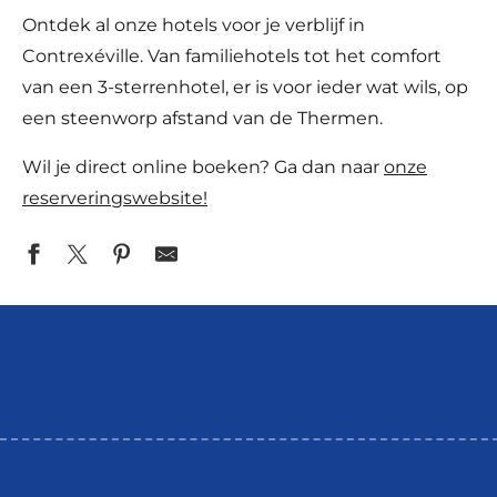
Ontdek al onze hotels voor je verblijf in
Contrexéville. Van familiehotels tot het comfort
van een 3-sterrenhotel, er is voor ieder wat wils, op
een steenworp afstand van de Thermen.
Wil je direct online boeken? Ga dan naar
onze
reserveringswebsite!
Hôtel cosmos & spa
Enzo hôtels
Hôtel de la souveraine
Hôtel LaCorniche
Hôtel-Restaurant L'Orée du Bois
Hôtel-restaurant des xii apotres
Hôtel mercure
Enzo Hôtels