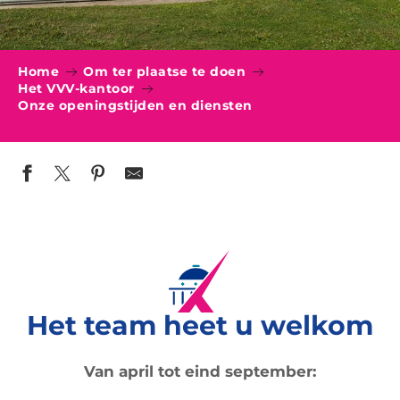
Home
Om ter plaatse te doen
Het VVV-kantoor
Onze openingstijden en diensten
Het team heet u welkom
Van april tot eind september: