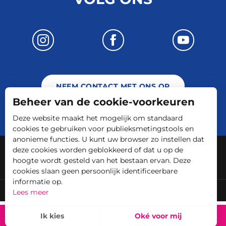
NEEM CONTACT MET ONS OP
Beheer van de cookie-voorkeuren
Deze website maakt het mogelijk om standaard
cookies te gebruiken voor publieksmetingstools en
anonieme functies. U kunt uw browser zo instellen dat
-
-
Juridische informatie
Plattegrond
deze cookies worden geblokkeerd of dat u op de
hoogte wordt gesteld van het bestaan ervan. Deze
ALGEMENE VOORWAARDEN
cookies slaan geen persoonlijk identificeerbare
informatie op.
Engagements et labels
C.C. Terre d'Eau
Lees meer
Ik kies
Oké voor mij
RESERVEERBAAR