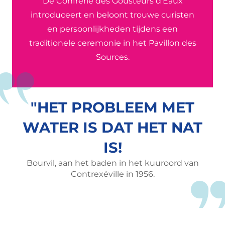
De Confrérie des Gousteurs d’Eaux
introduceert en beloont trouwe curisten
en persoonlijkheden tijdens een
traditionele ceremonie in het Pavillon des
Sources.
"HET PROBLEEM MET
WATER IS DAT HET NAT
IS!
Bourvil, aan het baden in het kuuroord van
Contrexéville in 1956.