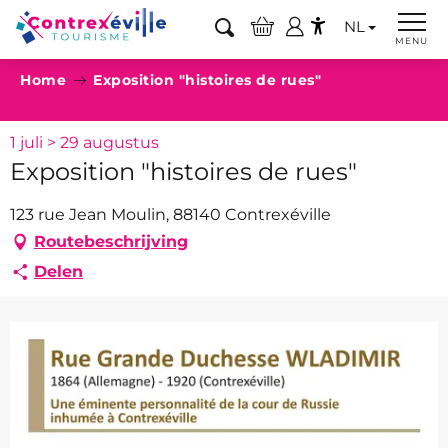
Aller
NL
au
Zoek op
MENU
Accessibilité
contenu
Home
Exposition "histoires de rues"
principal
1 juli > 29 augustus
Exposition "histoires de rues"
123 rue Jean Moulin, 88140 Contrexéville
Routebeschrijving
Delen