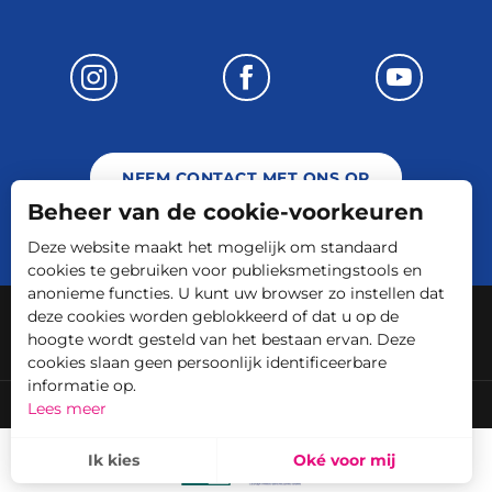
NEEM CONTACT MET ONS OP
Beheer van de cookie-voorkeuren
Deze website maakt het mogelijk om standaard
cookies te gebruiken voor publieksmetingstools en
anonieme functies. U kunt uw browser zo instellen dat
-
-
Juridische informatie
Plattegrond
deze cookies worden geblokkeerd of dat u op de
hoogte wordt gesteld van het bestaan ervan. Deze
ALGEMENE VOORWAARDEN
cookies slaan geen persoonlijk identificeerbare
informatie op.
Engagements et labels
C.C. Terre d'Eau
Lees meer
Ik kies
Oké voor mij