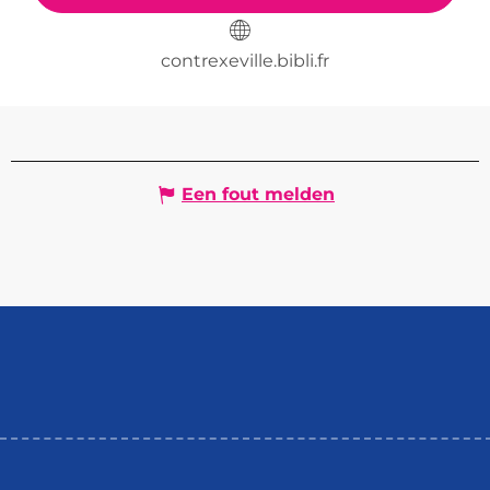
contrexeville.bibli.fr
Een fout melden