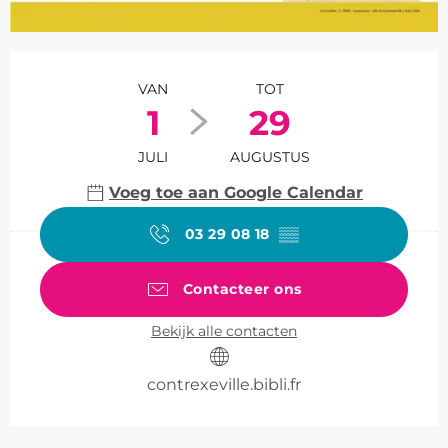
Openingstijden en contact
VAN
TOT
1
29
JULI
AUGUSTUS
Voeg toe aan Google Calendar
03 29 08 18
▒▒
Contacteer ons
Bekijk alle contacten
contrexeville.bibli.fr