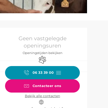
Openingstijden 
Geen vastgelegde
openingsuren
Openingstijden bekijken
Dieren toegelaten
06 33 39 00
▒▒
Contacteer ons
Bekijk alle contacten