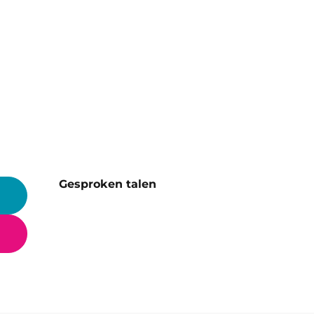
Gesproken talen
Gesproken talen