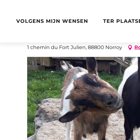
Aller
Home
Ferme pédagogique du pichet
au
contenu
VOLGENS MIJN WENSEN
TER PLAATS
principal
Ferme pédagogique du 
1 chemin du Fort Julien, 88800 Norroy
R