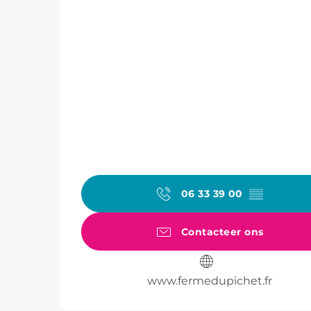
06 33 39 00
▒▒
Contacteer ons
www.fermedupichet.fr