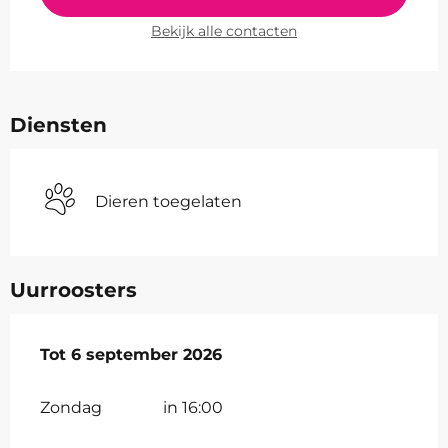
Bekijk alle contacten
Diensten
Dieren toegelaten
Uurroosters
Vanaf
Tot
6 september 2026
12 juli 2026
tot
6 september 2026
Zondag
in 16:00