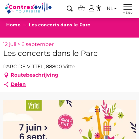
Aller
NL
au
Zoek op
MENU
Accessibilité
contenu
Home
Les concerts dans le Parc
principal
12 juli > 6 september
Les concerts dans le Parc
PARC DE VITTEL, 88800 Vittel
Routebeschrijving
Delen