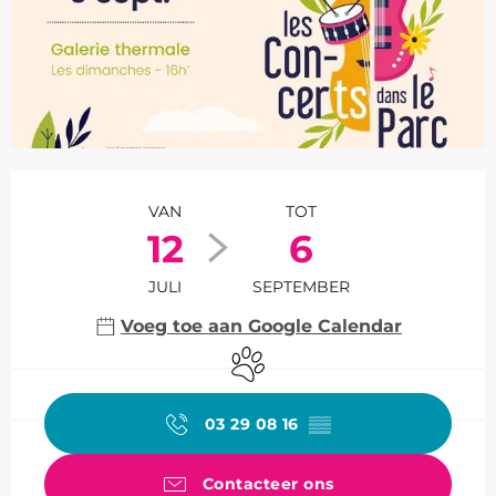
Openingstijden en contact
VAN
TOT
12
6
JULI
SEPTEMBER
Voeg toe aan Google Calendar
Dieren toegelaten
03 29 08 16
▒▒
Contacteer ons