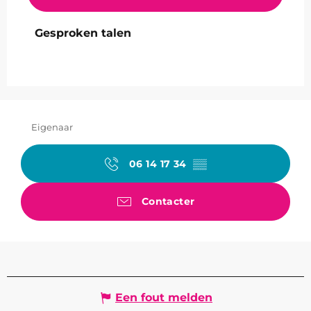
Gesproken talen
Gesproken talen
Eigenaar
06 14 17 34
▒▒
Contacter
Een fout melden