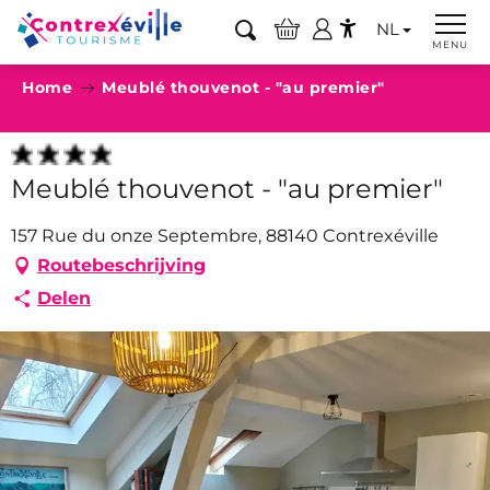
Aller
NL
au
Zoek op
MENU
Accessibilité
contenu
Home
Meublé thouvenot - "au premier"
principal
Meublé thouvenot - "au premier"
157 Rue du onze Septembre, 88140 Contrexéville
Routebeschrijving
Delen