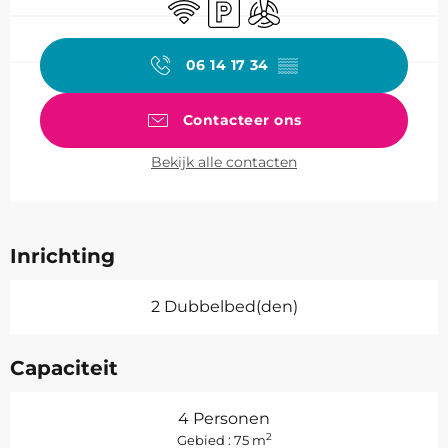
Wifi
Parkeerplaats
Met airco
06 14 17 34
▒▒
Contacteer ons
Bekijk alle contacten
Inrichting
2 Dubbelbed(den)
Capaciteit
4 Personen
2
Gebied : 75 m