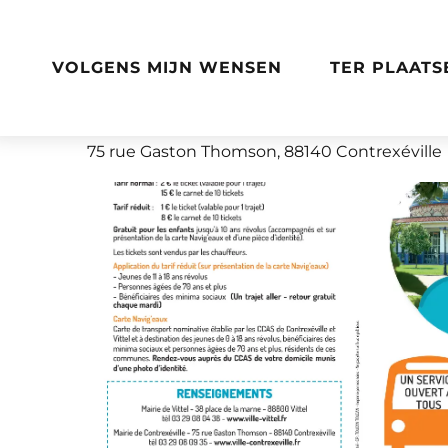
Aller
Home
Navette navig'eaux
au
contenu
VOLGENS MIJN WENSEN
TER PLAATS
principal
Navette navig'eaux
75 rue Gaston Thomson, 88140 Contrexéville