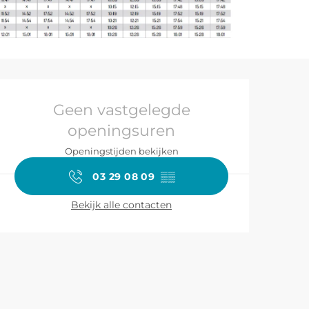
Openingstijden 
Geen vastgelegde
openingsuren
Openingstijden bekijken
03 29 08 09
▒▒
Bekijk alle contacten