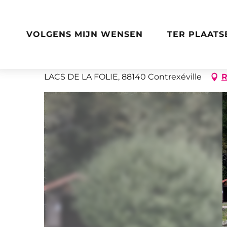
Aller
Home
Pédal'eau mentalo
au
contenu
VOLGENS MIJN WENSEN
TER PLAATS
principal
Pédal'eau mentalo
LACS DE LA FOLIE, 88140 Contrexéville
R