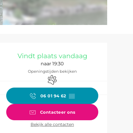
Openingstijden 
Vindt plaats vandaag
naar 19:30
Openingstijden bekijken
Dieren toegelaten
06 01 94 62
▒▒
Contacteer ons
Bekijk alle contacten