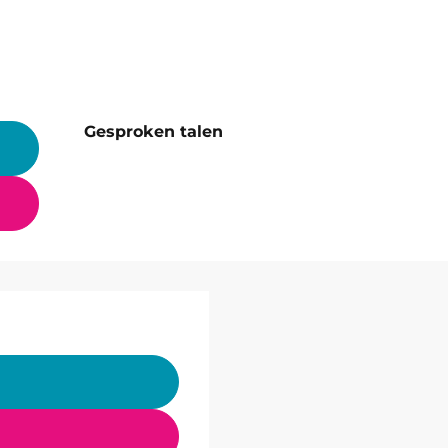
Gesproken talen
Gesproken talen
▒