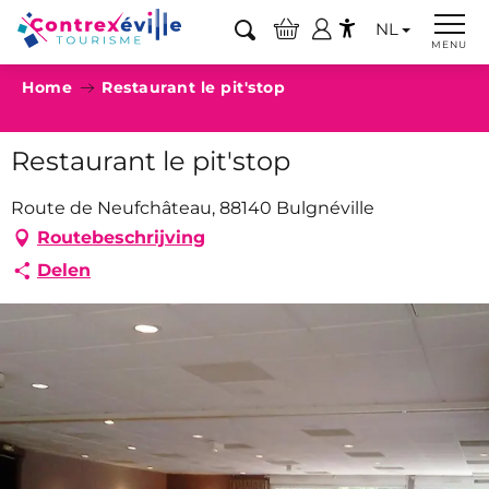
Aller
NL
au
Zoek op
MENU
Accessibilité
contenu
Home
Restaurant le pit'stop
principal
Restaurant le pit'stop
Route de Neufchâteau, 88140 Bulgnéville
Routebeschrijving
Delen